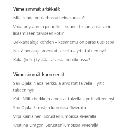
Viimeisimmät artikkelit
Mitä tehdä puutarhassa heinäkuussa?
Väriä pöytään ja pinnoille – suunnittelijan vinkit värin
lisäämiseen talviseen kotiin
Bakkanaaleja kohden – kesäriemu on paras uusi tapa
Näitä herkkuja arvostat talvella – yrtit talteen nyt!
Kuka (hullu) tykkää talvesta huhtikuussa?
Viimeisimmät kommentit
Sari Ojala
:
Näitä herkkuja arvostat talvella – yrtit
talteen nyt!
Kati
:
Näitä herkkuja arvostat talvella – yrtit talteen nyt!
Sari Ojala
:
Sitrusten lumoissa Rivieralla
Virpi Kainlainen
:
Sitrusten lumoissa Rivieralla
Kristiina Dragon
:
Sitrusten lumoissa Rivieralla