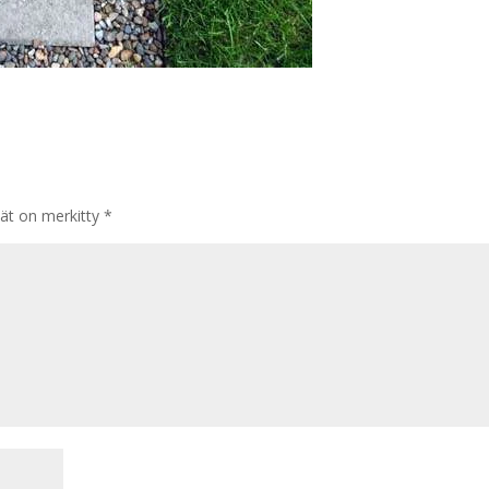
tät on merkitty
*