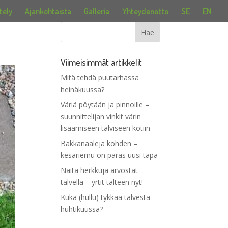
tely
Ajankohtaista
Galleria
Yhteydenotto
SE
EN
Viimeisimmät artikkelit
Mitä tehdä puutarhassa
heinäkuussa?
Väriä pöytään ja pinnoille –
suunnittelijan vinkit värin
lisäämiseen talviseen kotiin
Bakkanaaleja kohden –
kesäriemu on paras uusi tapa
Näitä herkkuja arvostat
talvella – yrtit talteen nyt!
Kuka (hullu) tykkää talvesta
huhtikuussa?