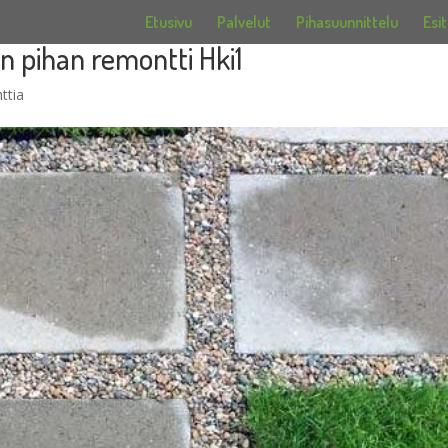
Etusivu
Palvelut
Pihasuunnittelu
Esit
n pihan remontti Hki1
ttia