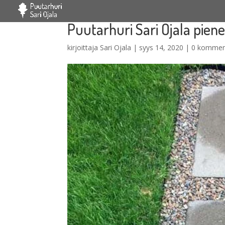
Puutarhuri Sari Ojala piene
kirjoittaja
Sari Ojala
|
syys 14, 2020
|
0 kommen