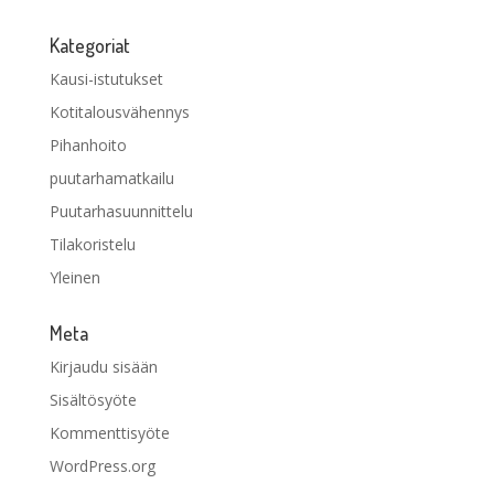
Kategoriat
Kausi-istutukset
Kotitalousvähennys
Pihanhoito
puutarhamatkailu
Puutarhasuunnittelu
Tilakoristelu
Yleinen
Meta
Kirjaudu sisään
Sisältösyöte
Kommenttisyöte
WordPress.org