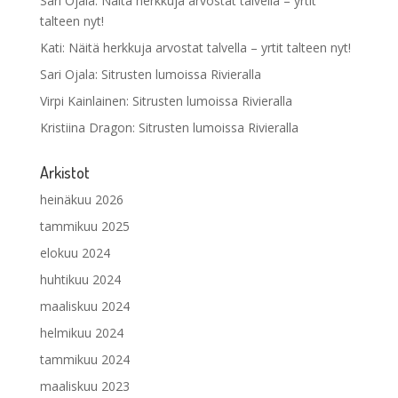
Sari Ojala
:
Näitä herkkuja arvostat talvella – yrtit
talteen nyt!
Kati
:
Näitä herkkuja arvostat talvella – yrtit talteen nyt!
Sari Ojala
:
Sitrusten lumoissa Rivieralla
Virpi Kainlainen
:
Sitrusten lumoissa Rivieralla
Kristiina Dragon
:
Sitrusten lumoissa Rivieralla
Arkistot
heinäkuu 2026
tammikuu 2025
elokuu 2024
huhtikuu 2024
maaliskuu 2024
helmikuu 2024
tammikuu 2024
maaliskuu 2023