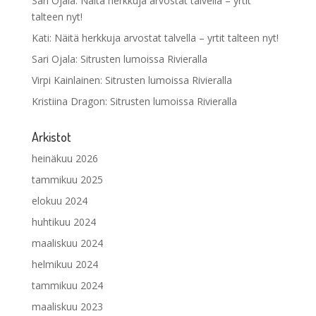
Sari Ojala
:
Näitä herkkuja arvostat talvella – yrtit
talteen nyt!
Kati
:
Näitä herkkuja arvostat talvella – yrtit talteen nyt!
Sari Ojala
:
Sitrusten lumoissa Rivieralla
Virpi Kainlainen
:
Sitrusten lumoissa Rivieralla
Kristiina Dragon
:
Sitrusten lumoissa Rivieralla
Arkistot
heinäkuu 2026
tammikuu 2025
elokuu 2024
huhtikuu 2024
maaliskuu 2024
helmikuu 2024
tammikuu 2024
maaliskuu 2023