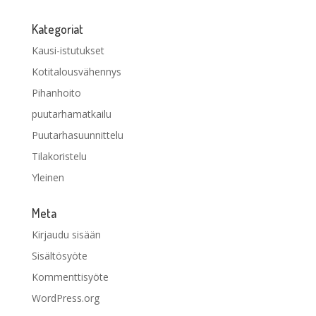
Kategoriat
Kausi-istutukset
Kotitalousvähennys
Pihanhoito
puutarhamatkailu
Puutarhasuunnittelu
Tilakoristelu
Yleinen
Meta
Kirjaudu sisään
Sisältösyöte
Kommenttisyöte
WordPress.org