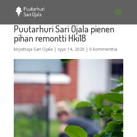
Puutarhuri Sari Ojala pienen
pihan remontti Hki18
kirjoittaja
Sari Ojala
|
syys 14, 2020
|
0 kommenttia