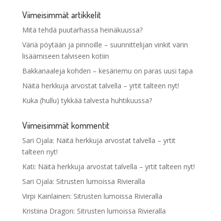
Viimeisimmät artikkelit
Mitä tehdä puutarhassa heinäkuussa?
Väriä pöytään ja pinnoille – suunnittelijan vinkit värin
lisäämiseen talviseen kotiin
Bakkanaaleja kohden – kesäriemu on paras uusi tapa
Näitä herkkuja arvostat talvella – yrtit talteen nyt!
Kuka (hullu) tykkää talvesta huhtikuussa?
Viimeisimmät kommentit
Sari Ojala
:
Näitä herkkuja arvostat talvella – yrtit
talteen nyt!
Kati
:
Näitä herkkuja arvostat talvella – yrtit talteen nyt!
Sari Ojala
:
Sitrusten lumoissa Rivieralla
Virpi Kainlainen
:
Sitrusten lumoissa Rivieralla
Kristiina Dragon
:
Sitrusten lumoissa Rivieralla