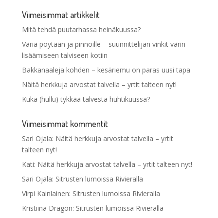
Viimeisimmät artikkelit
Mitä tehdä puutarhassa heinäkuussa?
Väriä pöytään ja pinnoille – suunnittelijan vinkit värin
lisäämiseen talviseen kotiin
Bakkanaaleja kohden – kesäriemu on paras uusi tapa
Näitä herkkuja arvostat talvella – yrtit talteen nyt!
Kuka (hullu) tykkää talvesta huhtikuussa?
Viimeisimmät kommentit
Sari Ojala
:
Näitä herkkuja arvostat talvella – yrtit
talteen nyt!
Kati
:
Näitä herkkuja arvostat talvella – yrtit talteen nyt!
Sari Ojala
:
Sitrusten lumoissa Rivieralla
Virpi Kainlainen
:
Sitrusten lumoissa Rivieralla
Kristiina Dragon
:
Sitrusten lumoissa Rivieralla