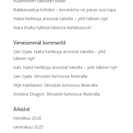
lisäämiseen talviseen kotiin
Bakkanaaleja kohden – kesäriemu on paras uusi tapa
Näitä herkkuja arvostat talvella – yrtit talteen nyt!
Kuka (hullu) tykkää talvesta huhtikuussa?
Viimeisimmät kommentit
Sari Ojala
:
Näitä herkkuja arvostat talvella – yrtit
talteen nyt!
Kati
:
Näitä herkkuja arvostat talvella – yrtit talteen nyt!
Sari Ojala
:
Sitrusten lumoissa Rivieralla
Virpi Kainlainen
:
Sitrusten lumoissa Rivieralla
Kristiina Dragon
:
Sitrusten lumoissa Rivieralla
Arkistot
heinäkuu 2026
tammikuu 2025