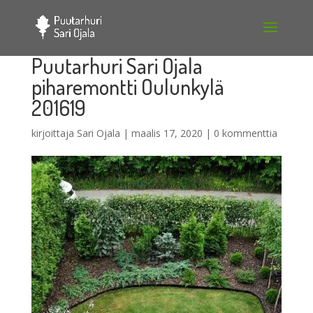
Puutarhuri Sari Ojala
piharemontti Oulunkylä
201619
kirjoittaja
Sari Ojala
|
maalis 17, 2020
|
0 kommenttia