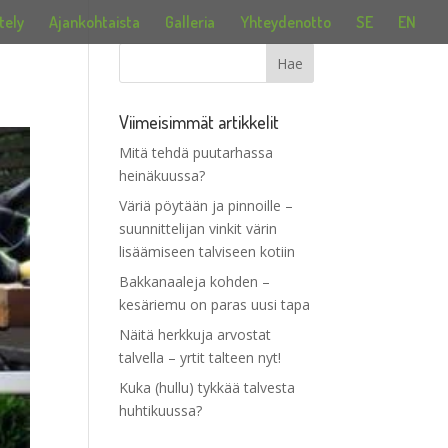
tely
Ajankohtaista
Galleria
Yhteydenotto
SE
EN
Viimeisimmät artikkelit
Mitä tehdä puutarhassa
heinäkuussa?
Väriä pöytään ja pinnoille –
suunnittelijan vinkit värin
lisäämiseen talviseen kotiin
Bakkanaaleja kohden –
kesäriemu on paras uusi tapa
Näitä herkkuja arvostat
talvella – yrtit talteen nyt!
Kuka (hullu) tykkää talvesta
huhtikuussa?