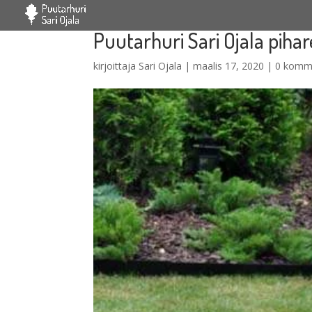
Puutarhuri Sari Ojala piha
kirjoittaja
Sari Ojala
|
maalis 17, 2020
|
0 komm