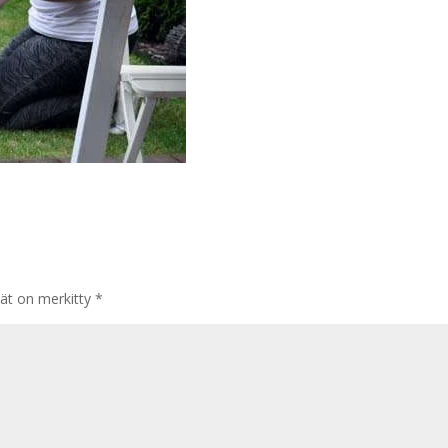
tät on merkitty
*