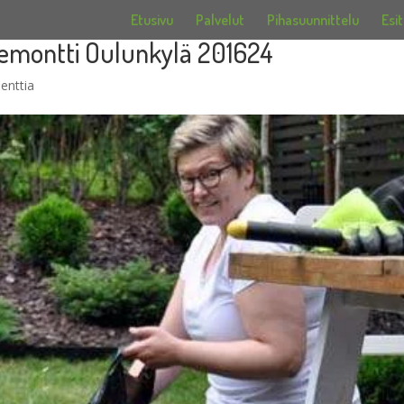
Etusivu
Palvelut
Pihasuunnittelu
Esit
remontti Oulunkylä 201624
enttia