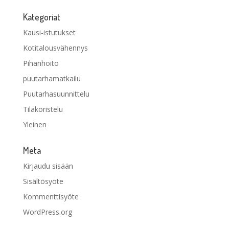
Kategoriat
Kausi-istutukset
Kotitalousvähennys
Pihanhoito
puutarhamatkailu
Puutarhasuunnittelu
Tilakoristelu
Yleinen
Meta
Kirjaudu sisään
Sisältösyöte
Kommenttisyöte
WordPress.org