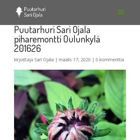
Puutarhuri Sari Ojala
piharemontti Oulunkylä
201626
kirjoittaja
Sari Ojala
|
maalis 17, 2020
|
0 kommenttia