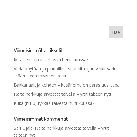
Viimeisimmät artikkelit
Mitä tehdä puutarhassa heinäkuussa?
Väriä pöytään ja pinnoille – suunnittelijan vinkit värin
lisäämiseen talviseen kotiin
Bakkanaaleja kohden – kesäriemu on paras uusi tapa
Näitä herkkuja arvostat talvella – yrtit talteen nyt!
Kuka (hullu) tykkää talvesta huhtikuussa?
Viimeisimmät kommentit
Sari Ojala
:
Näitä herkkuja arvostat talvella – yrtit
talteen nyt!