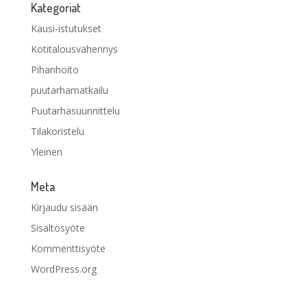
Kategoriat
Kausi-istutukset
Kotitalousvähennys
Pihanhoito
puutarhamatkailu
Puutarhasuunnittelu
Tilakoristelu
Yleinen
Meta
Kirjaudu sisään
Sisältösyöte
Kommenttisyöte
WordPress.org