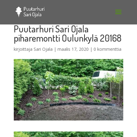
Puutarhuri Sari Ojala
piharemontti Oulunkylä 20168
kirjoittaja
Sari Ojala
|
maalis 17, 2020
|
0 kommenttia