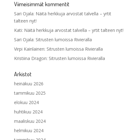
Viimeisimmät kommentit
Sari Ojala
:
Näitä herkkuja arvostat talvella – yrtit
talteen nyt!
Kati
:
Näitä herkkuja arvostat talvella – yrtit talteen nyt!
Sari Ojala
:
Sitrusten lumoissa Rivieralla
Virpi Kainlainen
:
Sitrusten lumoissa Rivieralla
Kristiina Dragon
:
Sitrusten lumoissa Rivieralla
Arkistot
heinäkuu 2026
tammikuu 2025
elokuu 2024
huhtikuu 2024
maaliskuu 2024
helmikuu 2024
tammikuu 2024