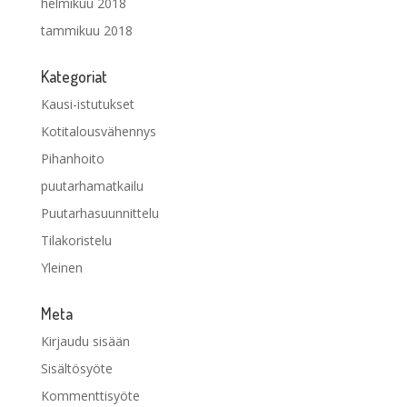
helmikuu 2018
tammikuu 2018
Kategoriat
Kausi-istutukset
Kotitalousvähennys
Pihanhoito
puutarhamatkailu
Puutarhasuunnittelu
Tilakoristelu
Yleinen
Meta
Kirjaudu sisään
Sisältösyöte
Kommenttisyöte