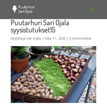
Puutarhuri Sari Ojala
syysistutukset15
kirjoittaja
Sari Ojala
|
loka 11, 2020
|
0 kommenttia