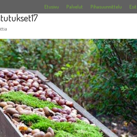
Etusivu
Palvelut
Pihasuunnittelu
Esit
stutukset17
ttia