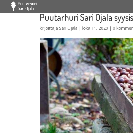
Puutarhuri Sari Ojala syysi
kirjoittaja
Sari Ojala
|
loka 11, 2020
|
0 kommen