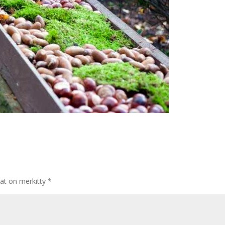
tät on merkitty
*