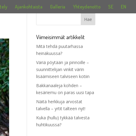
tely
Ajankohtaista
Galleria
Yhteydenotto
SE
EN
Viimeisimmät artikkelit
Mitä tehdä puutarhassa
heinäkuussa?
Väriä pöytään ja pinnoille –
suunnittelijan vinkit värin
lisäämiseen talviseen kotiin
Bakkanaaleja kohden –
kesäriemu on paras uusi tapa
Näitä herkkuja arvostat
talvella – yrtit talteen nyt!
Kuka (hullu) tykkää talvesta
huhtikuussa?