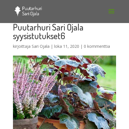
Puutarhuri Sari Ojala
syysistutukset6
kirjoittaja
Sari Ojala
|
loka 11, 2020
|
0 kommenttia