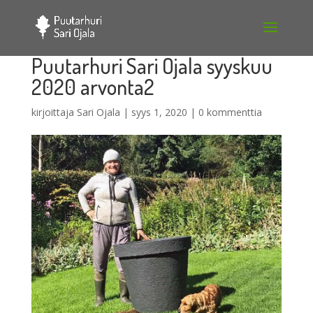
Puutarhuri Sari Ojala syyskuu
2020 arvonta2
kirjoittaja
Sari Ojala
|
syys 1, 2020
|
0 kommenttia