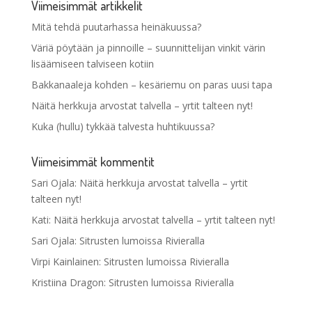
Viimeisimmät artikkelit
Mitä tehdä puutarhassa heinäkuussa?
Väriä pöytään ja pinnoille – suunnittelijan vinkit värin
lisäämiseen talviseen kotiin
Bakkanaaleja kohden – kesäriemu on paras uusi tapa
Näitä herkkuja arvostat talvella – yrtit talteen nyt!
Kuka (hullu) tykkää talvesta huhtikuussa?
Viimeisimmät kommentit
Sari Ojala
:
Näitä herkkuja arvostat talvella – yrtit
talteen nyt!
Kati
:
Näitä herkkuja arvostat talvella – yrtit talteen nyt!
Sari Ojala
:
Sitrusten lumoissa Rivieralla
Virpi Kainlainen
:
Sitrusten lumoissa Rivieralla
Kristiina Dragon
:
Sitrusten lumoissa Rivieralla