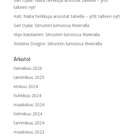
Sari Ojala
:
Näitä herkkuja arvostat talvella – yrtit
talteen nyt!
Kati
:
Näitä herkkuja arvostat talvella – yrtit talteen nyt!
Sari Ojala
:
Sitrusten lumoissa Rivieralla
Virpi Kainlainen
:
Sitrusten lumoissa Rivieralla
Kristiina Dragon
:
Sitrusten lumoissa Rivieralla
Arkistot
heinäkuu 2026
tammikuu 2025
elokuu 2024
huhtikuu 2024
maaliskuu 2024
helmikuu 2024
tammikuu 2024
maaliskuu 2023