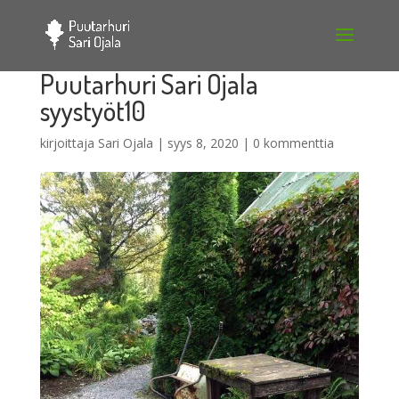
Puutarhuri Sari Ojala
syystyöt10
kirjoittaja
Sari Ojala
|
syys 8, 2020
|
0 kommenttia