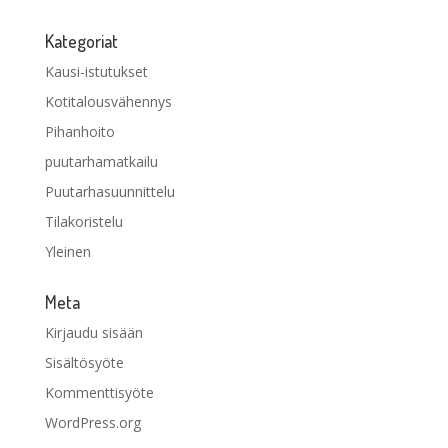
Kategoriat
Kausi-istutukset
Kotitalousvähennys
Pihanhoito
puutarhamatkailu
Puutarhasuunnittelu
Tilakoristelu
Yleinen
Meta
Kirjaudu sisään
Sisältösyöte
Kommenttisyöte
WordPress.org