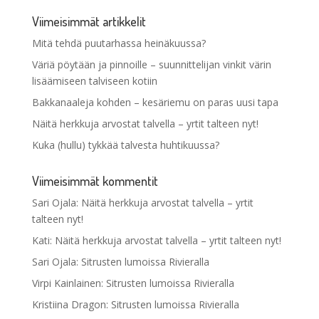
Viimeisimmät artikkelit
Mitä tehdä puutarhassa heinäkuussa?
Väriä pöytään ja pinnoille – suunnittelijan vinkit värin
lisäämiseen talviseen kotiin
Bakkanaaleja kohden – kesäriemu on paras uusi tapa
Näitä herkkuja arvostat talvella – yrtit talteen nyt!
Kuka (hullu) tykkää talvesta huhtikuussa?
Viimeisimmät kommentit
Sari Ojala
:
Näitä herkkuja arvostat talvella – yrtit
talteen nyt!
Kati
:
Näitä herkkuja arvostat talvella – yrtit talteen nyt!
Sari Ojala
:
Sitrusten lumoissa Rivieralla
Virpi Kainlainen
:
Sitrusten lumoissa Rivieralla
Kristiina Dragon
:
Sitrusten lumoissa Rivieralla