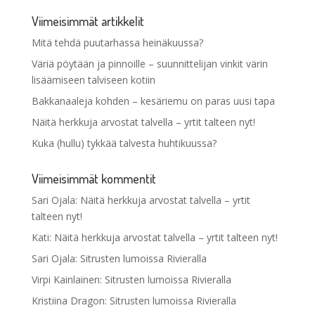
Viimeisimmät artikkelit
Mitä tehdä puutarhassa heinäkuussa?
Väriä pöytään ja pinnoille – suunnittelijan vinkit värin
lisäämiseen talviseen kotiin
Bakkanaaleja kohden – kesäriemu on paras uusi tapa
Näitä herkkuja arvostat talvella – yrtit talteen nyt!
Kuka (hullu) tykkää talvesta huhtikuussa?
Viimeisimmät kommentit
Sari Ojala
:
Näitä herkkuja arvostat talvella – yrtit
talteen nyt!
Kati
:
Näitä herkkuja arvostat talvella – yrtit talteen nyt!
Sari Ojala
:
Sitrusten lumoissa Rivieralla
Virpi Kainlainen
:
Sitrusten lumoissa Rivieralla
Kristiina Dragon
:
Sitrusten lumoissa Rivieralla