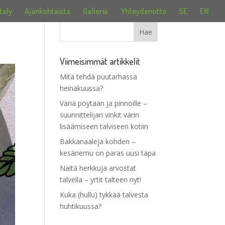
tely
Ajankohtaista
Galleria
Yhteydenotto
SE
EN
Viimeisimmät artikkelit
Mitä tehdä puutarhassa
heinäkuussa?
Väriä pöytään ja pinnoille –
suunnittelijan vinkit värin
lisäämiseen talviseen kotiin
Bakkanaaleja kohden –
kesäriemu on paras uusi tapa
Näitä herkkuja arvostat
talvella – yrtit talteen nyt!
Kuka (hullu) tykkää talvesta
huhtikuussa?