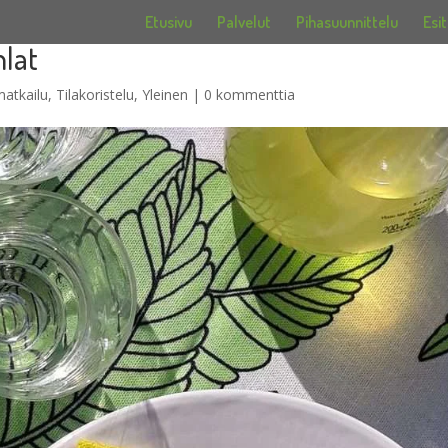
Etusivu
Palvelut
Pihasuunnittelu
Esit
hlat
atkailu
,
Tilakoristelu
,
Yleinen
|
0 kommenttia