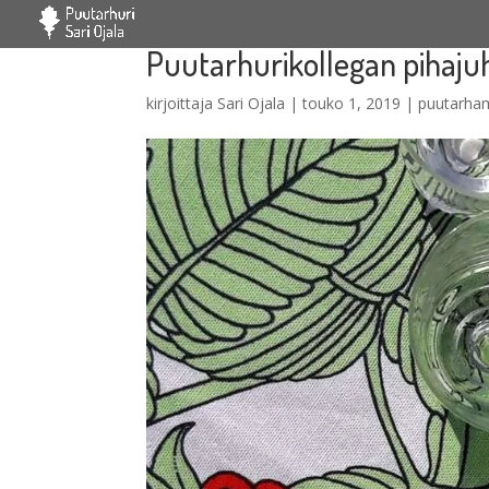
Puutarhurikollegan pihaju
kirjoittaja
Sari Ojala
|
touko 1, 2019
|
puutarham