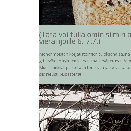
(Tätä voi tulla omin silmi
vierailijoille 6.-7.7.)
Monenmoisten korjaustoimien tuloksena saunar
grillieväiden kylkeen kiehauttaa kesäperunat. Vu
Munkkirinkilät paistetaan terassilla ja se vasta 
siis reilusti plusasteita!