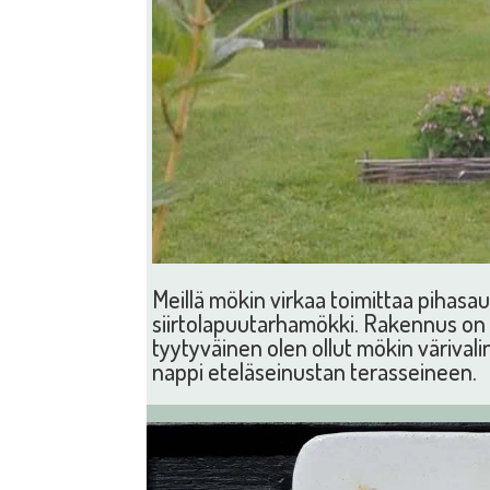
Meillä mökin virkaa toimittaa pihasa
siirtolapuutarhamökki. Rakennus on 
tyytyväinen olen ollut mökin värivali
nappi eteläseinustan terasseineen.