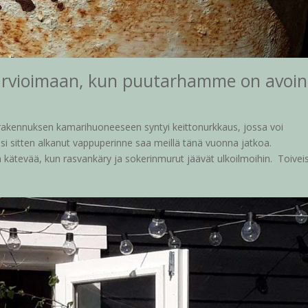
n arvioimaan, kun puutarhamme on avoin
akennuksen kamarihuoneeseen syntyi keittonurkkaus, jossa voi
osi sitten alkanut vappuperinne saa meillä tänä vuonna jatkoa.
on kätevää, kun rasvankäry ja sokerinmurut jäävät ulkoilmoihin. Toivei