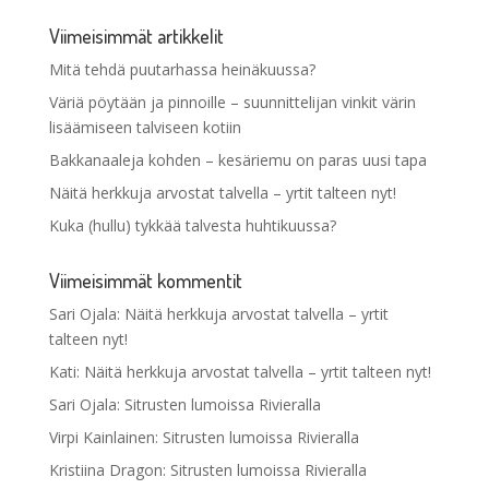
Viimeisimmät artikkelit
Mitä tehdä puutarhassa heinäkuussa?
Väriä pöytään ja pinnoille – suunnittelijan vinkit värin
lisäämiseen talviseen kotiin
Bakkanaaleja kohden – kesäriemu on paras uusi tapa
Näitä herkkuja arvostat talvella – yrtit talteen nyt!
Kuka (hullu) tykkää talvesta huhtikuussa?
Viimeisimmät kommentit
Sari Ojala
:
Näitä herkkuja arvostat talvella – yrtit
talteen nyt!
Kati
:
Näitä herkkuja arvostat talvella – yrtit talteen nyt!
Sari Ojala
:
Sitrusten lumoissa Rivieralla
Virpi Kainlainen
:
Sitrusten lumoissa Rivieralla
Kristiina Dragon
:
Sitrusten lumoissa Rivieralla