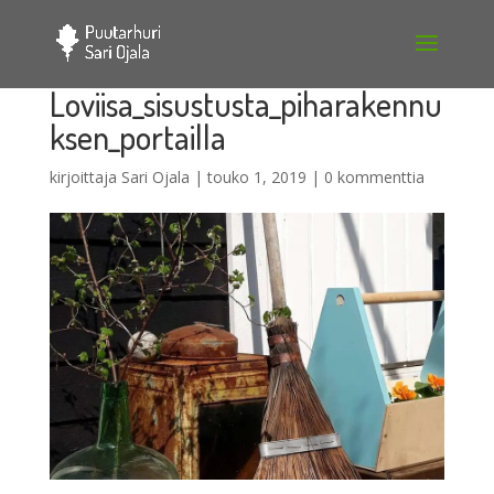
Loviisa_sisustusta_piharakennu
ksen_portailla
kirjoittaja
Sari Ojala
|
touko 1, 2019
|
0 kommenttia