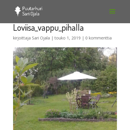
Loviisa_vappu_pihalla
kirjoittaja
Sari Ojala
|
touko 1, 2019
|
0 kommenttia