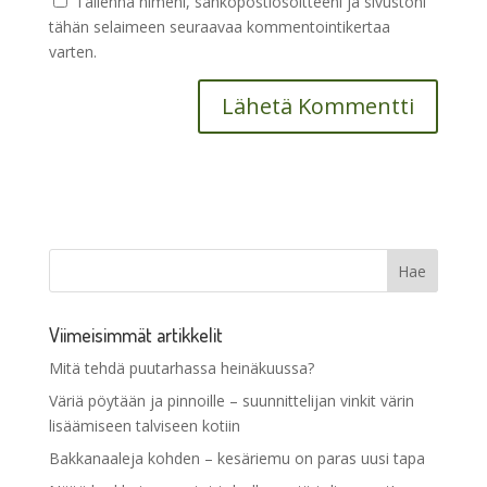
Tallenna nimeni, sähköpostiosoitteeni ja sivustoni
tähän selaimeen seuraavaa kommentointikertaa
varten.
Viimeisimmät artikkelit
Mitä tehdä puutarhassa heinäkuussa?
Väriä pöytään ja pinnoille – suunnittelijan vinkit värin
lisäämiseen talviseen kotiin
Bakkanaaleja kohden – kesäriemu on paras uusi tapa