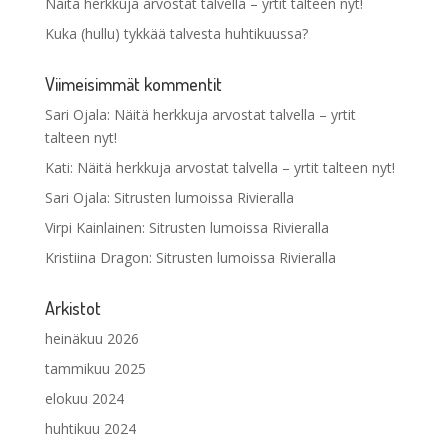
Näitä herkkuja arvostat talvella – yrtit talteen nyt!
Kuka (hullu) tykkää talvesta huhtikuussa?
Viimeisimmät kommentit
Sari Ojala
:
Näitä herkkuja arvostat talvella – yrtit
talteen nyt!
Kati
:
Näitä herkkuja arvostat talvella – yrtit talteen nyt!
Sari Ojala
:
Sitrusten lumoissa Rivieralla
Virpi Kainlainen
:
Sitrusten lumoissa Rivieralla
Kristiina Dragon
:
Sitrusten lumoissa Rivieralla
Arkistot
heinäkuu 2026
tammikuu 2025
elokuu 2024
huhtikuu 2024