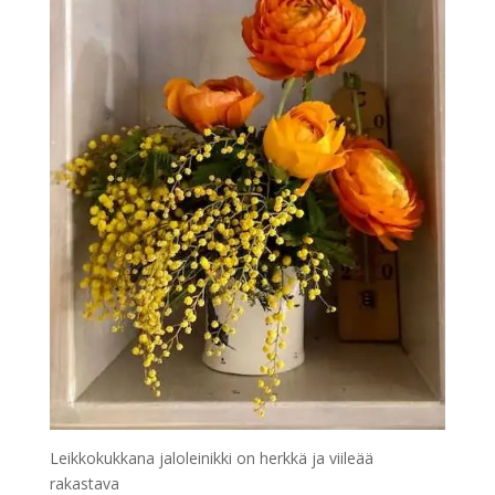
Leikkokukkana jaloleinikki on herkkä ja viileää
rakastava