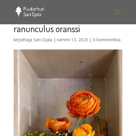
ranunculus oranssi
kirjoittaja
Sari Ojala
|
tammi 13, 2025
|
0 kommenttia