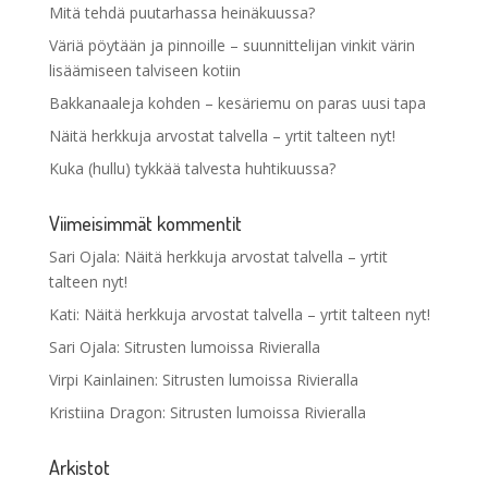
Mitä tehdä puutarhassa heinäkuussa?
Väriä pöytään ja pinnoille – suunnittelijan vinkit värin
lisäämiseen talviseen kotiin
Bakkanaaleja kohden – kesäriemu on paras uusi tapa
Näitä herkkuja arvostat talvella – yrtit talteen nyt!
Kuka (hullu) tykkää talvesta huhtikuussa?
Viimeisimmät kommentit
Sari Ojala
:
Näitä herkkuja arvostat talvella – yrtit
talteen nyt!
Kati
:
Näitä herkkuja arvostat talvella – yrtit talteen nyt!
Sari Ojala
:
Sitrusten lumoissa Rivieralla
Virpi Kainlainen
:
Sitrusten lumoissa Rivieralla
Kristiina Dragon
:
Sitrusten lumoissa Rivieralla
Arkistot