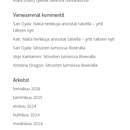
Kuka (hullu) tykkää talvesta huhtikuussa?
Viimeisimmät kommentit
Sari Ojala
:
Näitä herkkuja arvostat talvella – yrtit
talteen nyt!
Kati
:
Näitä herkkuja arvostat talvella – yrtit talteen nyt!
Sari Ojala
:
Sitrusten lumoissa Rivieralla
Virpi Kainlainen
:
Sitrusten lumoissa Rivieralla
Kristiina Dragon
:
Sitrusten lumoissa Rivieralla
Arkistot
heinäkuu 2026
tammikuu 2025
elokuu 2024
huhtikuu 2024
maaliskuu 2024