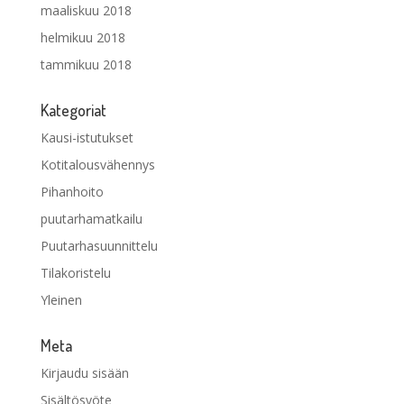
maaliskuu 2018
helmikuu 2018
tammikuu 2018
Kategoriat
Kausi-istutukset
Kotitalousvähennys
Pihanhoito
puutarhamatkailu
Puutarhasuunnittelu
Tilakoristelu
Yleinen
Meta
Kirjaudu sisään
Sisältösyöte