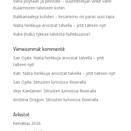
Väriä pöytään ja pinnoille – suunnittelijan vinkit värin
lisäämiseen talviseen kotiin
Bakkanaaleja kohden – kesäriemu on paras uusi tapa
Näitä herkkuja arvostat talvella – yrtit talteen nyt!
Kuka (hullu) tykkää talvesta huhtikuussa?
Viimeisimmät kommentit
Sari Ojala
:
Näitä herkkuja arvostat talvella – yrtit
talteen nyt!
Kati
:
Näitä herkkuja arvostat talvella – yrtit talteen nyt!
Sari Ojala
:
Sitrusten lumoissa Rivieralla
Virpi Kainlainen
:
Sitrusten lumoissa Rivieralla
Kristiina Dragon
:
Sitrusten lumoissa Rivieralla
Arkistot
heinäkuu 2026