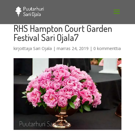
RHS Hampton Court Garden
Festival Sari Ojala7
kirjoittaja
Sari Ojala
|
marras 24, 2019
|
0 kommenttia