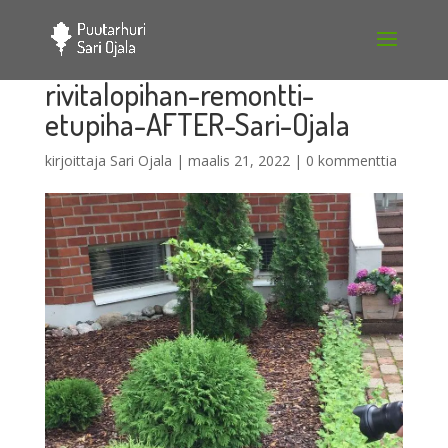
rivitalopihan-remontti-
etupiha-AFTER-Sari-Ojala
kirjoittaja
Sari Ojala
|
maalis 21, 2022
|
0 kommenttia