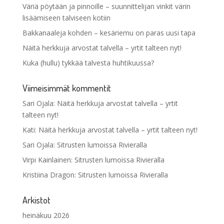
Väriä pöytään ja pinnoille – suunnittelijan vinkit värin
lisäämiseen talviseen kotiin
Bakkanaaleja kohden – kesäriemu on paras uusi tapa
Näitä herkkuja arvostat talvella – yrtit talteen nyt!
Kuka (hullu) tykkää talvesta huhtikuussa?
Viimeisimmät kommentit
Sari Ojala
:
Näitä herkkuja arvostat talvella – yrtit
talteen nyt!
Kati
:
Näitä herkkuja arvostat talvella – yrtit talteen nyt!
Sari Ojala
:
Sitrusten lumoissa Rivieralla
Virpi Kainlainen
:
Sitrusten lumoissa Rivieralla
Kristiina Dragon
:
Sitrusten lumoissa Rivieralla
Arkistot
heinäkuu 2026