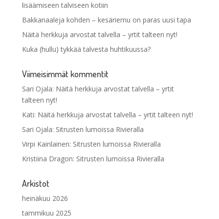
lisäämiseen talviseen kotiin
Bakkanaaleja kohden – kesäriemu on paras uusi tapa
Näitä herkkuja arvostat talvella – yrtit talteen nyt!
Kuka (hullu) tykkää talvesta huhtikuussa?
Viimeisimmät kommentit
Sari Ojala
:
Näitä herkkuja arvostat talvella – yrtit
talteen nyt!
Kati
:
Näitä herkkuja arvostat talvella – yrtit talteen nyt!
Sari Ojala
:
Sitrusten lumoissa Rivieralla
Virpi Kainlainen
:
Sitrusten lumoissa Rivieralla
Kristiina Dragon
:
Sitrusten lumoissa Rivieralla
Arkistot
heinäkuu 2026
tammikuu 2025