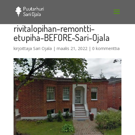
rivitalopihan-remontti-
etupiha-BEFORE-Sari-Ojala
kirjoittaja
Sari Ojala
|
maalis 21, 2022
|
0 kommenttia