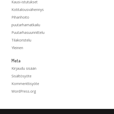
Kausi-istutukset
Kotitalousvähennys
Pihanhoito
puutarhamatkailu
Puutarhasuunnittelu
Tilakoristelu
Yleinen
Meta
Kirjaudu sisään
Sisältösyöte
Kommenttisyöte
WordPress.org