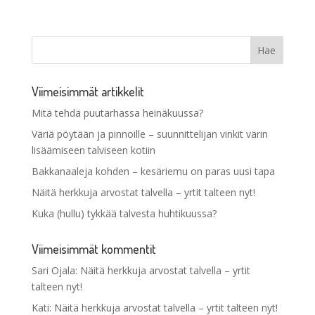
Viimeisimmät artikkelit
Mitä tehdä puutarhassa heinäkuussa?
Väriä pöytään ja pinnoille – suunnittelijan vinkit värin
lisäämiseen talviseen kotiin
Bakkanaaleja kohden – kesäriemu on paras uusi tapa
Näitä herkkuja arvostat talvella – yrtit talteen nyt!
Kuka (hullu) tykkää talvesta huhtikuussa?
Viimeisimmät kommentit
Sari Ojala
:
Näitä herkkuja arvostat talvella – yrtit
talteen nyt!
Kati
:
Näitä herkkuja arvostat talvella – yrtit talteen nyt!