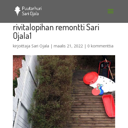
rivitalopihan remontti Sari
Ojala1
kirjoittaja
Sari Ojala
|
maalis 21, 2022
|
0 kommenttia