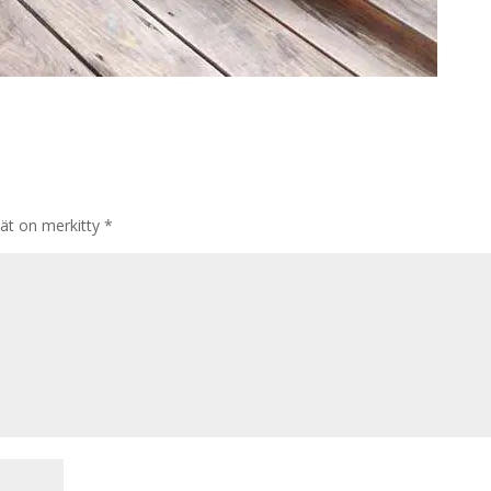
tät on merkitty
*