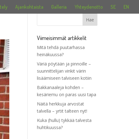
tely
Ajankohtaista
Galleria
Yhteydenotto
SE
EN
Viimeisimmät artikkelit
Mitä tehdä puutarhassa
heinäkuussa?
Väriä pöytään ja pinnoille –
suunnittelijan vinkit värin
lisäämiseen talviseen kotiin
Bakkanaaleja kohden –
kesäriemu on paras uusi tapa
Näitä herkkuja arvostat
talvella – yrtit talteen nyt!
Kuka (hullu) tykkää talvesta
huhtikuussa?