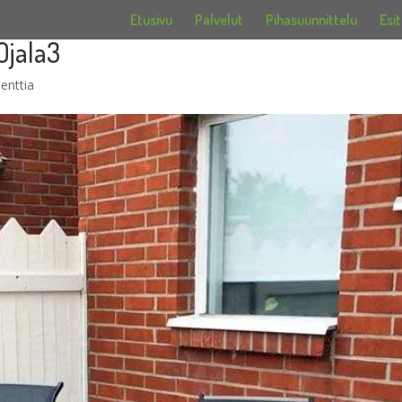
Etusivu
Palvelut
Pihasuunnittelu
Esit
 Ojala3
enttia