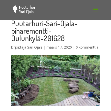
Puutarhuri-Sari-Ojala-
piharemontti-
Oulunkylä-201628
kirjoittaja
Sari Ojala
|
maalis 17, 2020
|
0 kommenttia