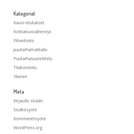
Kategoriat
Kausi-istutukset
Kotitalousvähennys
Pihanhoito
puutarhamatkailu
Puutarhasuunnittelu
Tilakoristelu
Yleinen
Meta
Kirjaudu sisään
Sisältösyöte
Kommenttisyöte
WordPress.org