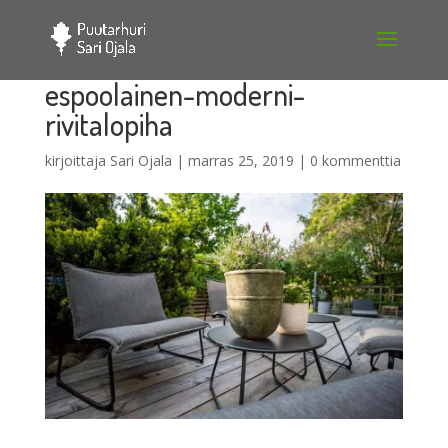
espoolainen-moderni-
rivitalopiha
kirjoittaja
Sari Ojala
|
marras 25, 2019
|
0 kommenttia