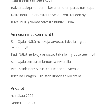
lisäämiseen talviseen kotiin
Bakkanaaleja kohden – kesäriemu on paras uusi tapa
Näitä herkkuja arvostat talvella – yrtit talteen nyt!
Kuka (hullu) tykkää talvesta huhtikuussa?
Viimeisimmät kommentit
Sari Ojala
:
Näitä herkkuja arvostat talvella – yrtit
talteen nyt!
Kati
:
Näitä herkkuja arvostat talvella – yrtit talteen nyt!
Sari Ojala
:
Sitrusten lumoissa Rivieralla
Virpi Kainlainen
:
Sitrusten lumoissa Rivieralla
Kristiina Dragon
:
Sitrusten lumoissa Rivieralla
Arkistot
heinäkuu 2026
tammikuu 2025