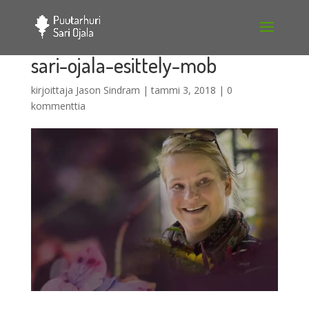
sari-ojala-esittely-mob
kirjoittaja
Jason Sindram
|
tammi 3, 2018
|
0
kommenttia