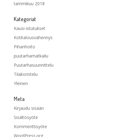
tammikuu 2018
Kategoriat
Kausi-istutukset
Kotitalousvähennys
Pihanhoito
puutarhamatkailu
Puutarhasuunnittelu
Tilakoristelu
Yleinen
Meta
Kirjaudu sisään
Sisältösyöte
Kommenttisyöte
WordPress.org