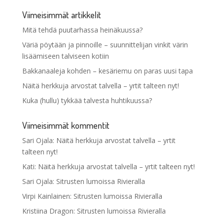
Viimeisimmät artikkelit
Mitä tehdä puutarhassa heinäkuussa?
Väriä pöytään ja pinnoille – suunnittelijan vinkit värin
lisäämiseen talviseen kotiin
Bakkanaaleja kohden – kesäriemu on paras uusi tapa
Näitä herkkuja arvostat talvella – yrtit talteen nyt!
Kuka (hullu) tykkää talvesta huhtikuussa?
Viimeisimmät kommentit
Sari Ojala
:
Näitä herkkuja arvostat talvella – yrtit
talteen nyt!
Kati
:
Näitä herkkuja arvostat talvella – yrtit talteen nyt!
Sari Ojala
:
Sitrusten lumoissa Rivieralla
Virpi Kainlainen
:
Sitrusten lumoissa Rivieralla
Kristiina Dragon
:
Sitrusten lumoissa Rivieralla