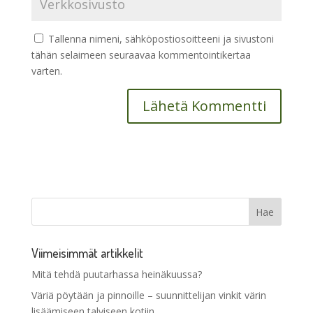
Tallenna nimeni, sähköpostiosoitteeni ja sivustoni
tähän selaimeen seuraavaa kommentointikertaa
varten.
Viimeisimmät artikkelit
Mitä tehdä puutarhassa heinäkuussa?
Väriä pöytään ja pinnoille – suunnittelijan vinkit värin
lisäämiseen talviseen kotiin