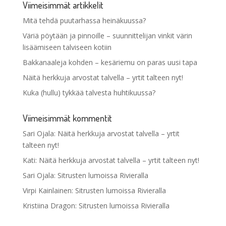
Viimeisimmät artikkelit
Mitä tehdä puutarhassa heinäkuussa?
Väriä pöytään ja pinnoille – suunnittelijan vinkit värin
lisäämiseen talviseen kotiin
Bakkanaaleja kohden – kesäriemu on paras uusi tapa
Näitä herkkuja arvostat talvella – yrtit talteen nyt!
Kuka (hullu) tykkää talvesta huhtikuussa?
Viimeisimmät kommentit
Sari Ojala
:
Näitä herkkuja arvostat talvella – yrtit
talteen nyt!
Kati
:
Näitä herkkuja arvostat talvella – yrtit talteen nyt!
Sari Ojala
:
Sitrusten lumoissa Rivieralla
Virpi Kainlainen
:
Sitrusten lumoissa Rivieralla
Kristiina Dragon
:
Sitrusten lumoissa Rivieralla