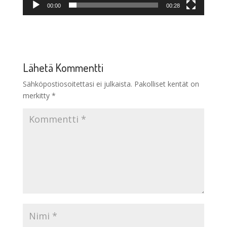
00:00
00:28
Lähetä Kommentti
Sähköpostiosoitettasi ei julkaista.
Pakolliset kentät on
merkitty
*