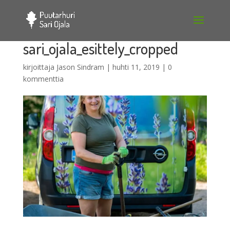
sari_ojala_esittely_cropped
kirjoittaja
Jason Sindram
|
huhti 11, 2019
|
0
kommenttia