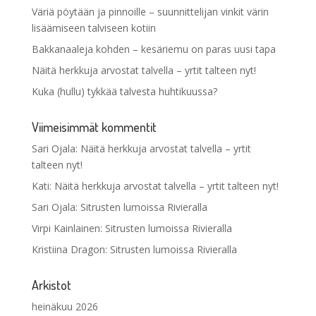
Väriä pöytään ja pinnoille – suunnittelijan vinkit värin
lisäämiseen talviseen kotiin
Bakkanaaleja kohden – kesäriemu on paras uusi tapa
Näitä herkkuja arvostat talvella – yrtit talteen nyt!
Kuka (hullu) tykkää talvesta huhtikuussa?
Viimeisimmät kommentit
Sari Ojala
:
Näitä herkkuja arvostat talvella – yrtit
talteen nyt!
Kati
:
Näitä herkkuja arvostat talvella – yrtit talteen nyt!
Sari Ojala
:
Sitrusten lumoissa Rivieralla
Virpi Kainlainen
:
Sitrusten lumoissa Rivieralla
Kristiina Dragon
:
Sitrusten lumoissa Rivieralla
Arkistot
heinäkuu 2026