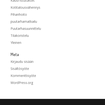
Kausi-istutukset
Kotitalousvähennys
Pihanhoito
puutarhamatkailu
Puutarhasuunnittelu
Tilakoristelu
Yleinen
Meta
Kirjaudu sisään
Sisältösyöte
Kommenttisyöte
WordPress.org