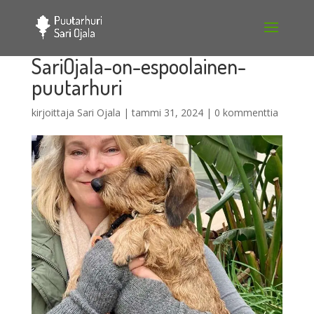
SariOjala-on-espoolainen-
puutarhuri
kirjoittaja
Sari Ojala
|
tammi 31, 2024
|
0 kommenttia