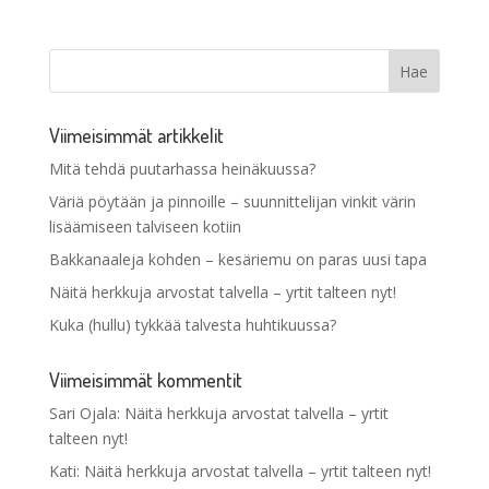
Viimeisimmät artikkelit
Mitä tehdä puutarhassa heinäkuussa?
Väriä pöytään ja pinnoille – suunnittelijan vinkit värin
lisäämiseen talviseen kotiin
Bakkanaaleja kohden – kesäriemu on paras uusi tapa
Näitä herkkuja arvostat talvella – yrtit talteen nyt!
Kuka (hullu) tykkää talvesta huhtikuussa?
Viimeisimmät kommentit
Sari Ojala
:
Näitä herkkuja arvostat talvella – yrtit
talteen nyt!
Kati
:
Näitä herkkuja arvostat talvella – yrtit talteen nyt!