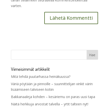
tähän selaimeen seuraavaa kommentointikertaa
varten.
Viimeisimmät artikkelit
Mitä tehdä puutarhassa heinäkuussa?
Väriä pöytään ja pinnoille – suunnittelijan vinkit värin
lisäämiseen talviseen kotiin
Bakkanaaleja kohden – kesäriemu on paras uusi tapa
Näitä herkkuja arvostat talvella – yrtit talteen nyt!