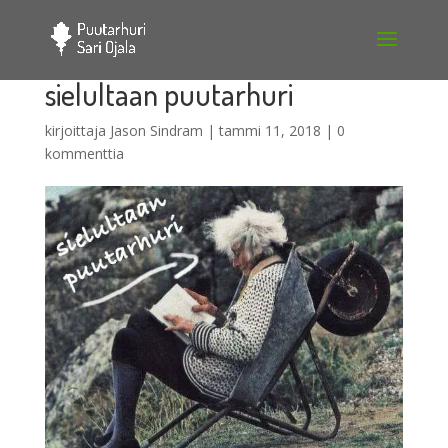
sielultaan puutarhuri
kirjoittaja
Jason Sindram
|
tammi 11, 2018
|
0
kommenttia