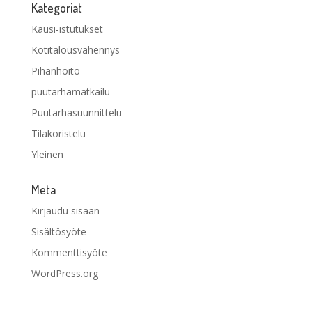
Kategoriat
Kausi-istutukset
Kotitalousvähennys
Pihanhoito
puutarhamatkailu
Puutarhasuunnittelu
Tilakoristelu
Yleinen
Meta
Kirjaudu sisään
Sisältösyöte
Kommenttisyöte
WordPress.org