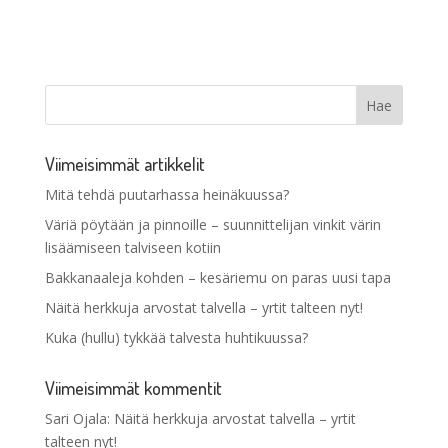
Viimeisimmät artikkelit
Mitä tehdä puutarhassa heinäkuussa?
Väriä pöytään ja pinnoille – suunnittelijan vinkit värin
lisäämiseen talviseen kotiin
Bakkanaaleja kohden – kesäriemu on paras uusi tapa
Näitä herkkuja arvostat talvella – yrtit talteen nyt!
Kuka (hullu) tykkää talvesta huhtikuussa?
Viimeisimmät kommentit
Sari Ojala
:
Näitä herkkuja arvostat talvella – yrtit
talteen nyt!