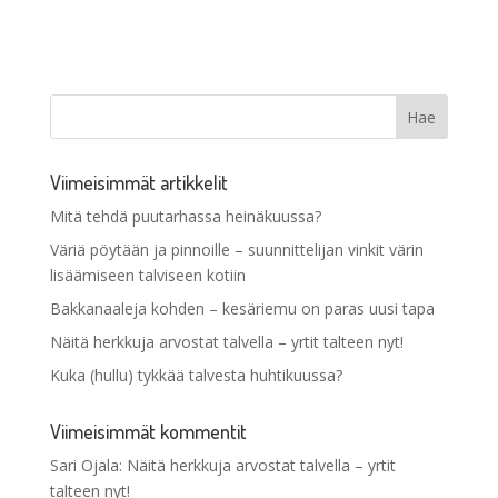
Viimeisimmät artikkelit
Mitä tehdä puutarhassa heinäkuussa?
Väriä pöytään ja pinnoille – suunnittelijan vinkit värin
lisäämiseen talviseen kotiin
Bakkanaaleja kohden – kesäriemu on paras uusi tapa
Näitä herkkuja arvostat talvella – yrtit talteen nyt!
Kuka (hullu) tykkää talvesta huhtikuussa?
Viimeisimmät kommentit
Sari Ojala
:
Näitä herkkuja arvostat talvella – yrtit
talteen nyt!