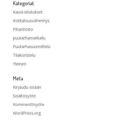
Kategoriat
Kausi-istutukset
Kotitalousvähennys
Pihanhoito
puutarhamatkailu
Puutarhasuunnittelu
Tilakoristelu
Yleinen
Meta
Kirjaudu sisään
Sisältösyöte
Kommenttisyöte
WordPress.org