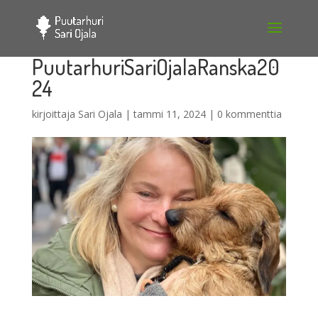
PuutarhuriSariOjalaRanska20
24
kirjoittaja
Sari Ojala
|
tammi 11, 2024
|
0 kommenttia