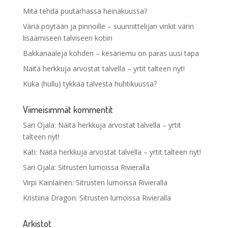
Mitä tehdä puutarhassa heinäkuussa?
Väriä pöytään ja pinnoille – suunnittelijan vinkit värin
lisäämiseen talviseen kotiin
Bakkanaaleja kohden – kesäriemu on paras uusi tapa
Näitä herkkuja arvostat talvella – yrtit talteen nyt!
Kuka (hullu) tykkää talvesta huhtikuussa?
Viimeisimmät kommentit
Sari Ojala
:
Näitä herkkuja arvostat talvella – yrtit
talteen nyt!
Kati
:
Näitä herkkuja arvostat talvella – yrtit talteen nyt!
Sari Ojala
:
Sitrusten lumoissa Rivieralla
Virpi Kainlainen
:
Sitrusten lumoissa Rivieralla
Kristiina Dragon
:
Sitrusten lumoissa Rivieralla
Arkistot