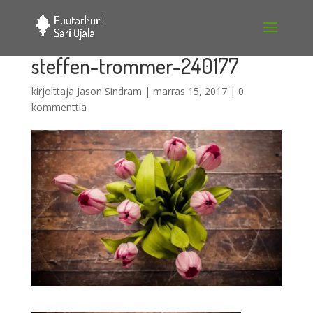
steffen-trommer-240177
kirjoittaja
Jason Sindram
|
marras 15, 2017
|
0
kommenttia