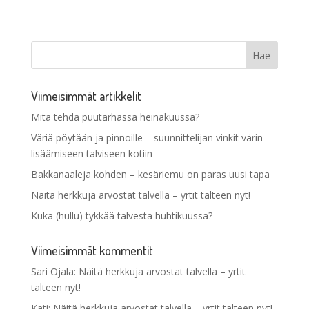
Viimeisimmät artikkelit
Mitä tehdä puutarhassa heinäkuussa?
Väriä pöytään ja pinnoille – suunnittelijan vinkit värin
lisäämiseen talviseen kotiin
Bakkanaaleja kohden – kesäriemu on paras uusi tapa
Näitä herkkuja arvostat talvella – yrtit talteen nyt!
Kuka (hullu) tykkää talvesta huhtikuussa?
Viimeisimmät kommentit
Sari Ojala
:
Näitä herkkuja arvostat talvella – yrtit
talteen nyt!
Kati
:
Näitä herkkuja arvostat talvella – yrtit talteen nyt!