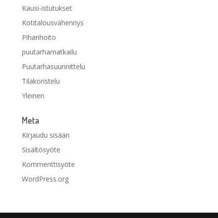
Kausi-istutukset
Kotitalousvähennys
Pihanhoito
puutarhamatkailu
Puutarhasuunnittelu
Tilakoristelu
Yleinen
Meta
Kirjaudu sisään
Sisältösyöte
Kommenttisyöte
WordPress.org