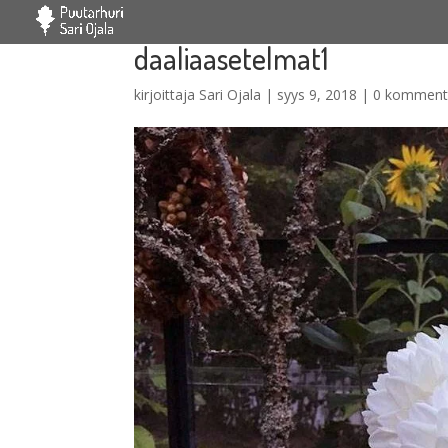
daaliaasetelmat1
kirjoittaja
Sari Ojala
|
syys 9, 2018
|
0 komment