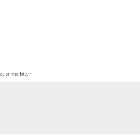
tät on merkitty
*