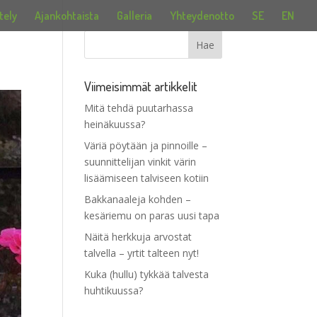
tely
Ajankohtaista
Galleria
Yhteydenotto
SE
EN
Viimeisimmät artikkelit
Mitä tehdä puutarhassa
heinäkuussa?
Väriä pöytään ja pinnoille –
suunnittelijan vinkit värin
lisäämiseen talviseen kotiin
Bakkanaaleja kohden –
kesäriemu on paras uusi tapa
Näitä herkkuja arvostat
talvella – yrtit talteen nyt!
Kuka (hullu) tykkää talvesta
huhtikuussa?