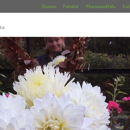
Etusivu
Palvelut
Pihasuunnittelu
Esit
tia