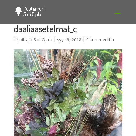
daaliaasetelmat_c
kirjoittaja
Sari Ojala
|
syys 9, 2018
|
0 kommenttia