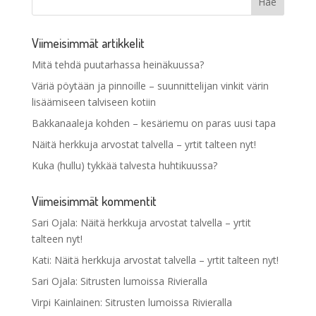
Viimeisimmät artikkelit
Mitä tehdä puutarhassa heinäkuussa?
Väriä pöytään ja pinnoille – suunnittelijan vinkit värin
lisäämiseen talviseen kotiin
Bakkanaaleja kohden – kesäriemu on paras uusi tapa
Näitä herkkuja arvostat talvella – yrtit talteen nyt!
Kuka (hullu) tykkää talvesta huhtikuussa?
Viimeisimmät kommentit
Sari Ojala
:
Näitä herkkuja arvostat talvella – yrtit
talteen nyt!
Kati
:
Näitä herkkuja arvostat talvella – yrtit talteen nyt!
Sari Ojala
:
Sitrusten lumoissa Rivieralla
Virpi Kainlainen
:
Sitrusten lumoissa Rivieralla