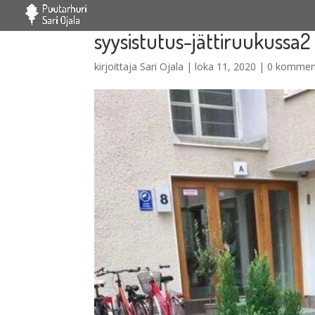
syysistutus-jättiruukussa2
kirjoittaja
Sari Ojala
|
loka 11, 2020
|
0 kommen