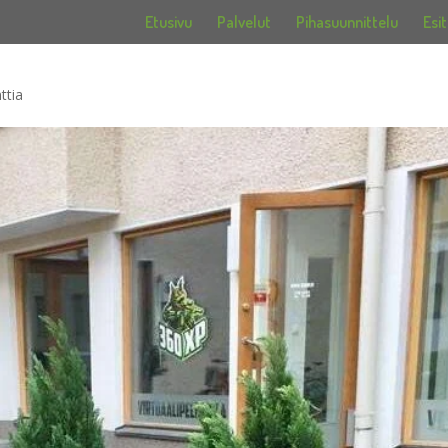
Etusivu
Palvelut
Pihasuunnittelu
Esit
ttia