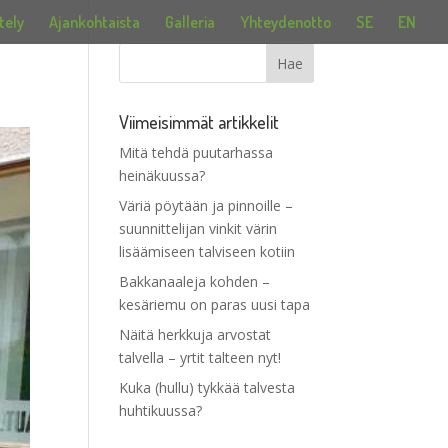
tely
Ajankohtaista
Galleria
Yhteydenotto
SE
EN
Viimeisimmät artikkelit
Mitä tehdä puutarhassa
heinäkuussa?
Väriä pöytään ja pinnoille –
suunnittelijan vinkit värin
lisäämiseen talviseen kotiin
Bakkanaaleja kohden –
kesäriemu on paras uusi tapa
Näitä herkkuja arvostat
talvella – yrtit talteen nyt!
Kuka (hullu) tykkää talvesta
huhtikuussa?