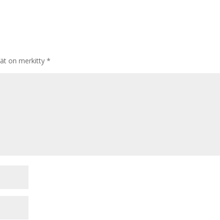
tät on merkitty
*