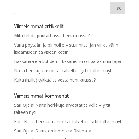
Viimeisimmät artikkelit
Mitä tehdä puutarhassa heinäkuussa?
Väriä pöytään ja pinnoille – suunnittelijan vinkit värin
lisäämiseen talviseen kotiin
Bakkanaaleja kohden – kesäriemu on paras uusi tapa
Näitä herkkuja arvostat talvella – yrtit talteen nyt!
Kuka (hullu) tykkää talvesta huhtikuussa?
Viimeisimmät kommentit
Sari Ojala
:
Näitä herkkuja arvostat talvella – yrtit
talteen nyt!
Kati
:
Näitä herkkuja arvostat talvella – yrtit talteen nyt!
Sari Ojala
:
Sitrusten lumoissa Rivieralla