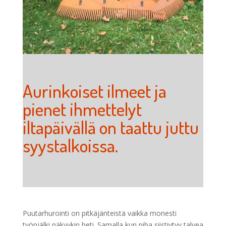
Aurinkoiset ilmeet ja
pienet ihmettelyt
iltapäivällä on taattu juttu
syystalkoissa.
Puutarhurointi on pitkäjänteistä vaikka monesti
työnjälki näkyykin heti. Samalla kun piha siistiytyy talvea