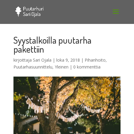
Syystalkoilla puutarha
pakettiin
kirjoittaja
Sari Ojala
|
loka 9, 2018
|
Pihanhoito
,
Puutarhasuunnittelu
,
Yleinen
|
0 kommenttia