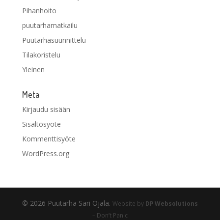
Pihanhoito
puutarhamatkailu
Puutarhasuunnittelu
Tilakoristelu
Yleinen
Meta
Kirjaudu sisään
Sisältösyöte
Kommenttisyöte
WordPress.org
© 2026 Puutarha Sari Ojala.
Website by
DP Websolutions
– Don’t Panic