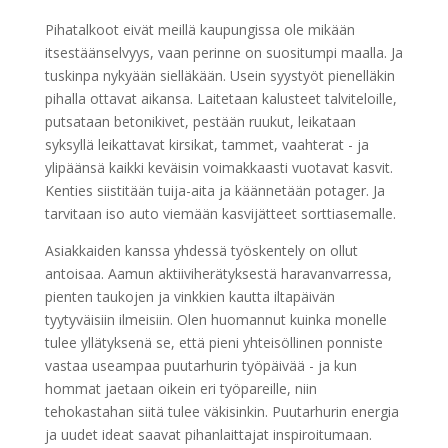
Pihatalkoot eivät meillä kaupungissa ole mikään
itsestäänselvyys, vaan perinne on suositumpi maalla. Ja
tuskinpa nykyään sielläkään. Usein syystyöt pienelläkin
pihalla ottavat aikansa. Laitetaan kalusteet talviteloille,
putsataan betonikivet, pestään ruukut, leikataan
syksyllä leikattavat kirsikat, tammet, vaahterat - ja
ylipäänsä kaikki keväisin voimakkaasti vuotavat kasvit.
Kenties siistitään tuija-aita ja käännetään potager. Ja
tarvitaan iso auto viemään kasvijätteet sorttiasemalle.
Asiakkaiden kanssa yhdessä työskentely on ollut
antoisaa. Aamun aktiiviherätyksestä haravanvarressa,
pienten taukojen ja vinkkien kautta iltapäivän
tyytyväisiin ilmeisiin. Olen huomannut kuinka monelle
tulee yllätyksenä se, että pieni yhteisöllinen ponniste
vastaa useampaa puutarhurin työpäivää - ja kun
hommat jaetaan oikein eri työpareille, niin
tehokastahan siitä tulee väkisinkin. Puutarhurin
energia
ja uudet ideat saavat pihanlaittajat inspiroitumaan.