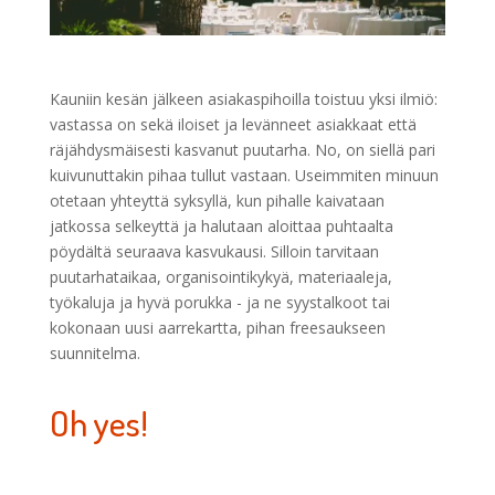
Kauniin kesän jälkeen asiakaspihoilla toistuu yksi ilmiö:
vastassa on sekä iloiset ja levänneet asiakkaat että
räjähdysmäisesti kasvanut puutarha. No, on siellä pari
kuivunuttakin pihaa tullut vastaan. Useimmiten minuun
otetaan yhteyttä syksyllä, kun pihalle kaivataan
jatkossa selkeyttä ja halutaan aloittaa puhtaalta
pöydältä seuraava kasvukausi. Silloin tarvitaan
puutarhataikaa, organisointikykyä, materiaaleja,
työkaluja ja hyvä porukka - ja ne syystalkoot tai
kokonaan uusi aarrekartta, pihan freesaukseen
suunnitelma.
Oh yes!