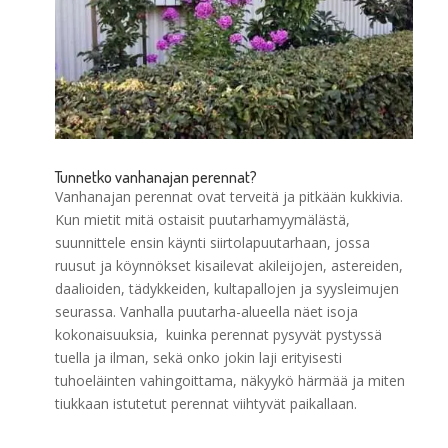
Tunnetko vanhanajan perennat?
Vanhanajan perennat ovat terveitä ja pitkään kukkivia.
Kun mietit mitä ostaisit puutarhamyymälästä,
suunnittele ensin käynti siirtolapuutarhaan, jossa
ruusut ja köynnökset kisailevat akileijojen, astereiden,
daalioiden, tädykkeiden, kultapallojen ja syysleimujen
seurassa. Vanhalla puutarha-alueella näet isoja
kokonaisuuksia, kuinka perennat pysyvät pystyssä
tuella ja ilman, sekä onko jokin laji erityisesti
tuhoeläinten vahingoittama, näkyykö härmää ja miten
tiukkaan istutetut perennat viihtyvät paikallaan.