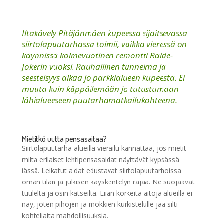
Iltakävely Pitäjänmäen kupeessa sijaitsevassa
siirtolapuutarhassa toimii, vaikka vieressä on
käynnissä kolmevuotinen remontti Raide-
Jokerin vuoksi. Rauhallinen tunnelma ja
seesteisyys alkaa jo parkkialueen kupeesta. Ei
muuta kuin käppäilemään ja tutustumaan
lähialueeseen puutarhamatkailukohteena.
Mietitkö uutta pensasaitaa?
Siirtolapuutarha-alueilla vierailu kannattaa, jos mietit
miltä erilaiset lehtipensasaidat näyttävät kypsässä
iässä. Leikatut aidat edustavat siirtolapuutarhoissa
oman tilan ja julkisen käyskentelyn rajaa. Ne suojaavat
tuulelta ja osin katseilta. Liian korkeita aitoja alueilla ei
näy, joten pihojen ja mökkien kurkistelulle jää silti
kohteliaita mahdollisuuksia.