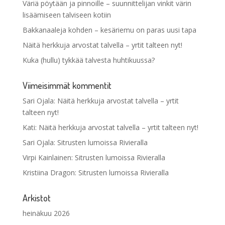
Väriä pöytään ja pinnoille – suunnittelijan vinkit värin
lisäämiseen talviseen kotiin
Bakkanaaleja kohden – kesäriemu on paras uusi tapa
Näitä herkkuja arvostat talvella – yrtit talteen nyt!
Kuka (hullu) tykkää talvesta huhtikuussa?
Viimeisimmät kommentit
Sari Ojala
:
Näitä herkkuja arvostat talvella – yrtit
talteen nyt!
Kati
:
Näitä herkkuja arvostat talvella – yrtit talteen nyt!
Sari Ojala
:
Sitrusten lumoissa Rivieralla
Virpi Kainlainen
:
Sitrusten lumoissa Rivieralla
Kristiina Dragon
:
Sitrusten lumoissa Rivieralla
Arkistot
heinäkuu 2026