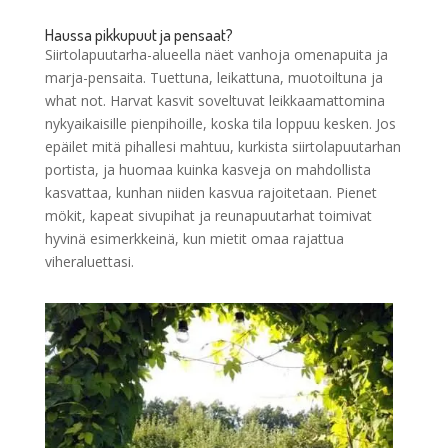
Haussa pikkupuut ja pensaat?
Siirtolapuutarha-alueella näet vanhoja omenapuita ja
marja-pensaita. Tuettuna, leikattuna, muotoiltuna ja
what not. Harvat kasvit soveltuvat leikkaamattomina
nykyaikaisille pienpihoille, koska tila loppuu kesken. Jos
epäilet mitä pihallesi mahtuu, kurkista siirtolapuutarhan
portista, ja huomaa kuinka kasveja on mahdollista
kasvattaa, kunhan niiden kasvua rajoitetaan. Pienet
mökit, kapeat sivupihat ja reunapuutarhat toimivat
hyvinä esimerkkeinä, kun mietit omaa rajattua
viheraluettasi.