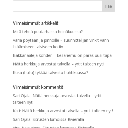
Viimeisimmät artikkelit
Mitä tehdä puutarhassa heinäkuussa?
Väriä pöytään ja pinnoille – suunnittelijan vinkit värin
lisäämiseen talviseen kotiin
Bakkanaaleja kohden – kesäriemu on paras uusi tapa
Näitä herkkuja arvostat talvella – yrtit talteen nyt!
Kuka (hullu) tykkää talvesta huhtikuussa?
Viimeisimmät kommentit
Sari Ojala
:
Näitä herkkuja arvostat talvella – yrtit
talteen nyt!
Kati
:
Näitä herkkuja arvostat talvella – yrtit talteen nyt!
Sari Ojala
:
Sitrusten lumoissa Rivieralla
Virpi Kainlainen
:
Sitrusten lumoissa Rivieralla