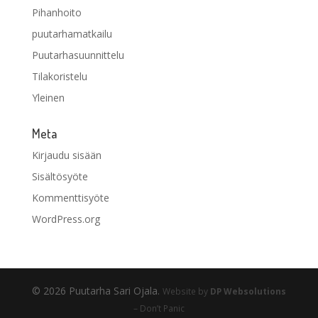
Pihanhoito
puutarhamatkailu
Puutarhasuunnittelu
Tilakoristelu
Yleinen
Meta
Kirjaudu sisään
Sisältösyöte
Kommenttisyöte
WordPress.org
© 2026 Puutarha Sari Ojala.
Website by
DP Websolutions
– Don’t Panic