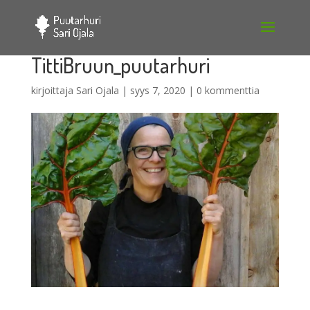
TittiBruun_puutarhuri
kirjoittaja
Sari Ojala
|
syys 7, 2020
|
0 kommenttia